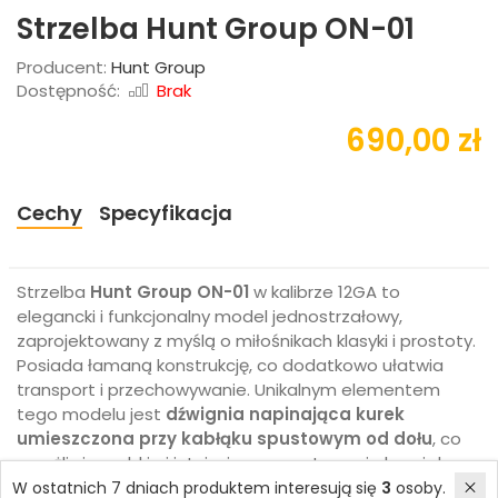
Strzelba Hunt Group ON-01
Producent:
Hunt Group
Dostępność:
Brak
690,00 zł
Cechy
Specyfikacja
Strzelba
Hunt Group ON-01
w kalibrze 12GA to
elegancki i funkcjonalny model jednostrzałowy,
zaprojektowany z myślą o miłośnikach klasyki i prostoty.
Posiada łamaną konstrukcję, co dodatkowo ułatwia
transport i przechowywanie. Unikalnym elementem
tego modelu jest
dźwignia napinająca kurek
umieszczona przy kabłąku spustowym od dołu
, co
umożliwia szybkie i intuicyjne przygotowanie broni do
strzału, zwiększając jednocześnie bezpieczeństwo i
W ostatnich 7 dniach produktem interesują się
3
osoby.