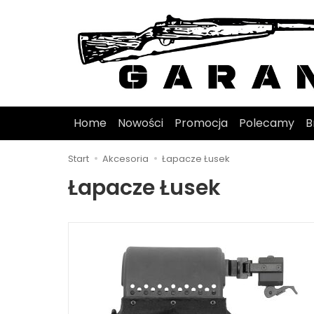
Home
Nowości
Promocja
Polecamy
B
Start
Akcesoria
Łapacze Łusek
Łapacze Łusek