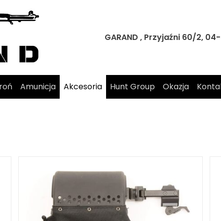
GARAND , Przyjaźni 60/2, 0
roń
Amunicja
Akcesoria
Hunt Group
Okazja
Konta