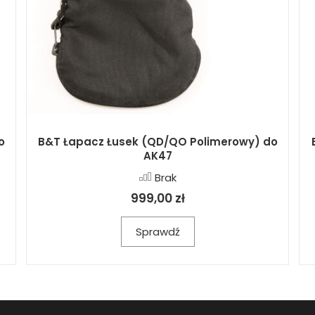
o
B&T Łapacz Łusek (QD/QO Polimerowy) do
AK47
Brak
999,00 zł
Sprawdź