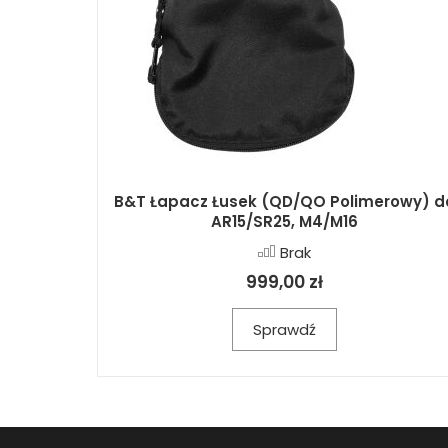
B&T Łapacz Łusek (QD/QO Polimerowy) d
AR15/SR25, M4/M16
Brak
999,00 zł
Sprawdź