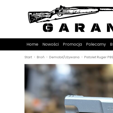
Home
Nowości
Promocja
Polecamy
B
Start
Broń
Demobil/Używana
Pistolet Ruger P89