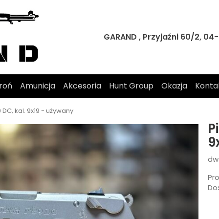
GARAND , Przyjaźni 60/2, 0
roń
Amunicja
Akcesoria
Hunt Group
Okazja
Konta
 DC, kal. 9x19 - używany
P
9
dw
Pr
Do