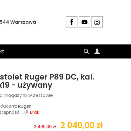
4-544 Warszawa
kt
istolet Ruger P89 DC, kal.
x19 - używany
a magazynki w zestawie
oducent:
Ruger
stępność:
Brak
2 040,00 zł
2 400,00 zł