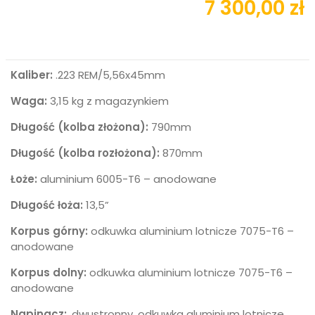
7 300,00 zł
Kaliber:
.223 REM/5,56x45mm
Waga:
3,15 kg z magazynkiem
Długość (kolba złożona):
790mm
Długość (kolba rozłożona):
870mm
Łoże:
aluminium 6005-T6 – anodowane
Długość łoża:
13,5”
Korpus górny:
odkuwka aluminium lotnicze 7075-T6 –
anodowane
Korpus dolny:
odkuwka aluminium lotnicze 7075-T6 –
anodowane
Napinacz:
, dwustronny, odkuwka aluminium lotnicze