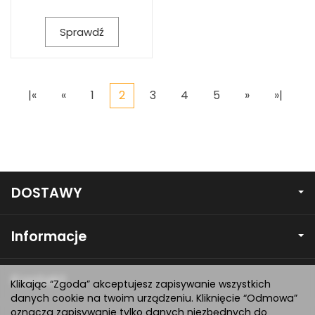
Sprawdź
|«
«
1
2
3
4
5
»
»|
DOSTAWY
Informacje
Kontakt
Klikając “Zgoda” akceptujesz zapisywanie wszystkich
danych cookie na twoim urządzeniu. Kliknięcie “Odmowa”
oznacza zapisywanie tylko danych niezbędnych do