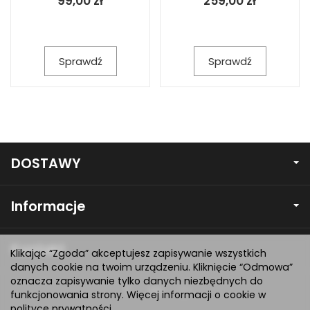
99,00 zł
259,00 zł
Sprawdź
Sprawdź
DOSTAWY
Informacje
Kontakt
Klikając “Zgoda” akceptujesz zapisywanie wszystkich
danych cookie na twoim urządzeniu. Kliknięcie “Odmowa”
oznacza zapisywanie tylko danych niezbędnych do
funkcjonowania strony. Więcej informacji o cookie w
polityce prywatności
.