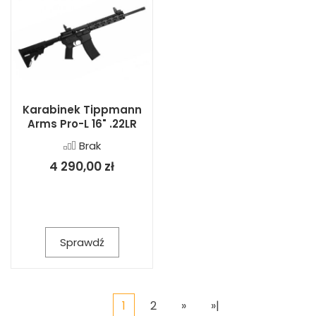
Karabinek Tippmann
Arms Pro-L 16" .22LR
Brak
4 290,00 zł
Sprawdź
1
2
»
»|