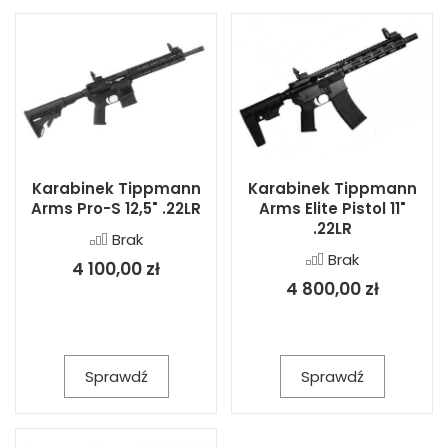
Karabinek Tippmann
Karabinek Tippmann
Arms Pro-S 12,5" .22LR
Arms Elite Pistol 11"
.22LR
Brak
Brak
4 100,00 zł
4 800,00 zł
Sprawdź
Sprawdź