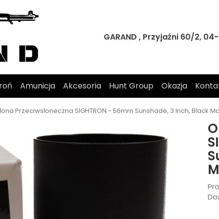
GARAND , Przyjaźni 60/2, 0
roń
Amunicja
Akcesoria
Hunt Group
Okazja
Konta
łona Przeciwsłoneczna SIGHTRON - 56mm Sunshade, 3 Inch, Black Ma
O
S
S
M
Pr
Do