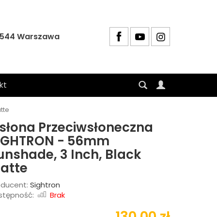
4-544 Warszawa
kt
tte
słona Przeciwsłoneczna
IGHTRON - 56mm
unshade, 3 Inch, Black
atte
oducent:
Sightron
stępność:
Brak
130,00 zł