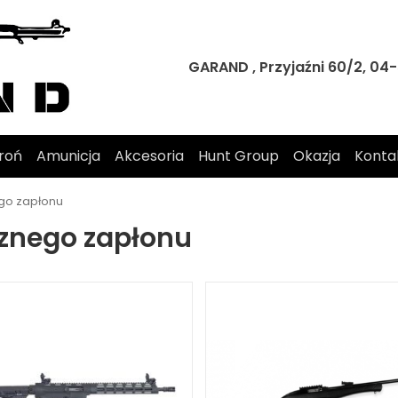
GARAND , Przyjaźni 60/2, 0
roń
Amunicja
Akcesoria
Hunt Group
Okazja
Konta
go zapłonu
znego zapłonu