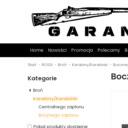
Home
Nowości
Promocja
Polecamy
B
Start
ROSSI
Broń
Karabiny/Karabinki
Boczne
Boc
Kategorie
Broń
Karabiny/Karabinki
Centralnego zapłonu
Bocznego zapłonu
Pokaż produkty dostępne