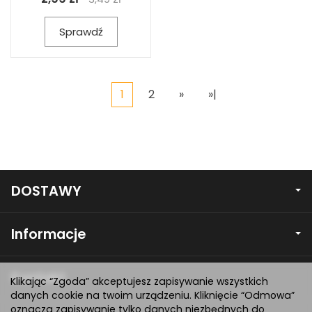
Sprawdź
1
2
»
»|
DOSTAWY
Informacje
Kontakt
Klikając “Zgoda” akceptujesz zapisywanie wszystkich
danych cookie na twoim urządzeniu. Kliknięcie “Odmowa”
oznacza zapisywanie tylko danych niezbędnych do