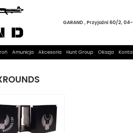
GARAND , Przyjaźni 60/2, 0
roń
Amunicja
Akcesoria
Hunt Group
Okazja
Konta
XROUNDS