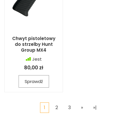
Chwyt pistoletowy
do strzelby Hunt
Group MX4
Jest
80,00 zł
Sprawdź
1
2
3
»
»|