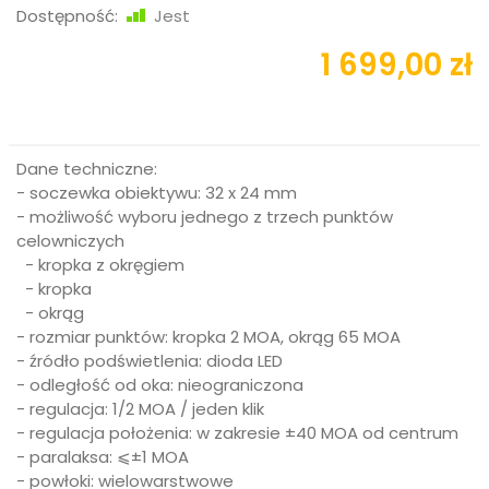
Dostępność:
Jest
1 699,00 zł
Dane techniczne:
- soczewka obiektywu: 32 x 24 mm
- możliwość wyboru jednego z trzech punktów
celowniczych
- kropka z okręgiem
- kropka
- okrąg
- rozmiar punktów: kropka 2 MOA, okrąg 65 MOA
- źródło podświetlenia: dioda LED
- odległość od oka: nieograniczona
- regulacja: 1/2 MOA / jeden klik
- regulacja położenia: w zakresie ±40 MOA od centrum
- paralaksa: ⩽±1 MOA
- powłoki: wielowarstwowe