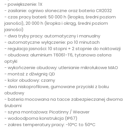
- powiększenie: 1X
- zasilanie: ogniwo słoneczne oraz bateria CR2032
- czas pracy baterii: 50 000 h (kropka, średni poziom
jasności), 20 000 h (kropka i okrąg, średni poziom
jasności)
- dwa tryby pracy: automatyczny i manualny
- automatyczne wyłączenie: po 10 minutach
- regulacja jasności: 10 stopni + 2 stopnie do noktowizji
- obudowa: aluminium T6061-T6, tytanowa osłona
optyki
- wykończenie obudowy: utlenianie mikrołukowe MAO
- montaż z dźwignią QD
- kolor obudowy: czarny
- dwa niskoprofilowe, gumowane przyciski z boku
obudowy
- bateria mocowana na tacce zabezpieczanej dwoma
śrubami
- szyna montażowa: Picatinny / Weaver
- wodoodporna konstrukcja (IP67)
- zakres temperatury pracy: -10°C to 50°C