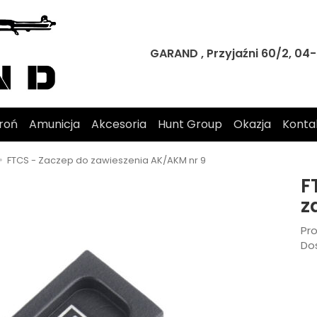
GARAND , Przyjaźni 60/2, 0
roń
Amunicja
Akcesoria
Hunt Group
Okazja
Konta
FTCS - Zaczep do zawieszenia AK/AKM nr 9
F
z
Pr
Do