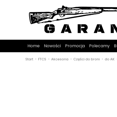
Home
Nowości
Promocja
Polecamy
B
Start
FTCS
Akcesoria
Części do broni
do AK