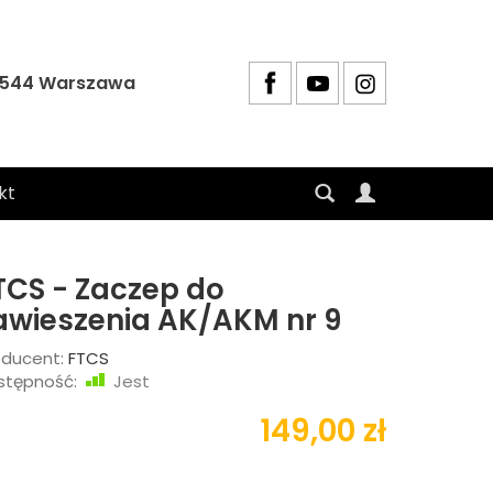
4-544 Warszawa
kt
TCS - Zaczep do
awieszenia AK/AKM nr 9
oducent:
FTCS
stępność:
Jest
149,00 zł