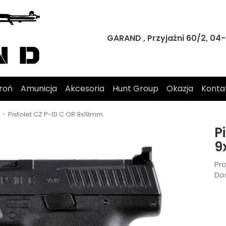
GARAND , Przyjaźni 60/2, 0
roń
Amunicja
Akcesoria
Hunt Group
Okazja
Konta
Pistolet CZ P-10 C OR 9x19mm
P
9
Pr
Do