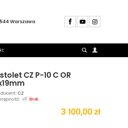
4-544 Warszawa
kt
istolet CZ P-10 C OR
x19mm
oducent:
CZ
stępność:
Brak
3 100,00 zł