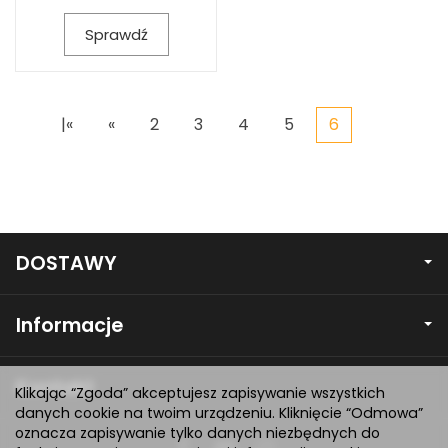
Sprawdź
|«
«
2
3
4
5
6
DOSTAWY
Informacje
Kontakt
Klikając “Zgoda” akceptujesz zapisywanie wszystkich
danych cookie na twoim urządzeniu. Kliknięcie “Odmowa”
oznacza zapisywanie tylko danych niezbędnych do