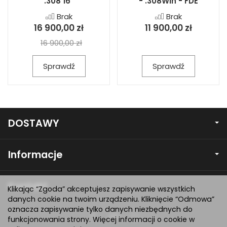
.308 16"
- .308Win - FDE
Brak
Brak
16 900,00 zł
11 900,00 zł
16 900,00 zł
Sprawdź
Sprawdź
DOSTAWY
Informacje
Kontakt
Klikając “Zgoda” akceptujesz zapisywanie wszystkich
danych cookie na twoim urządzeniu. Kliknięcie “Odmowa”
oznacza zapisywanie tylko danych niezbędnych do
funkcjonowania strony. Więcej informacji o cookie w