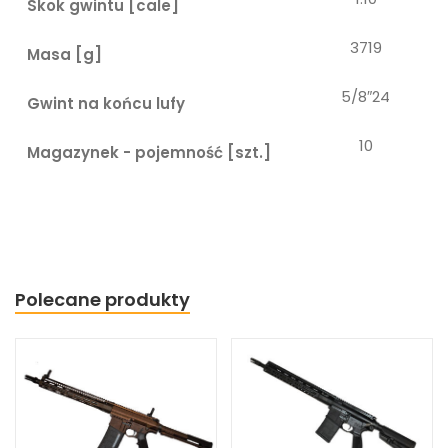
Skok gwintu [cale]
3719
Masa [g]
5/8″24
Gwint na końcu lufy
10
Magazynek - pojemność [szt.]
Polecane produkty