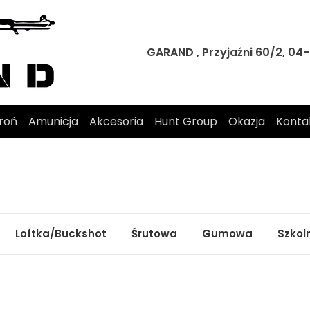
GARAND , Przyjaźni 60/2, 0
roń
Amunicja
Akcesoria
Hunt Group
Okazja
Konta
Loftka/Buckshot
Śrutowa
Gumowa
Szkoln