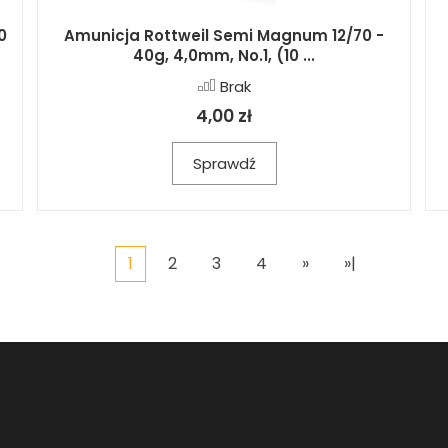
0
Amunicja Rottweil Semi Magnum 12/70 -
40g, 4,0mm, No.1, (10 ...
Brak
4,00 zł
Sprawdź
1
2
3
4
»
»|