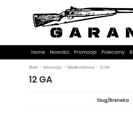
Home
Nowości
Promocja
Polecamy
B
Start
Amunicja
Gładkolufowa
12 GA
12 GA
Slug/Breneka