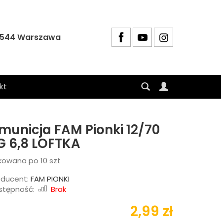
4-544 Warszawa
kt
municja FAM Pionki 12/70
G 6,8 LOFTKA
kowana po 10 szt
oducent:
FAM PIONKI
stępność:
Brak
2,99 zł