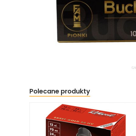
W ostatnich 7 dniach produktem interesują się
4
osoby.
Polecane produkty