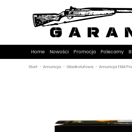
Home
Nowości
Promocja
Polecamy
B
Start
Amunicja
Gładkolufowa
Amunicja FAM Pio