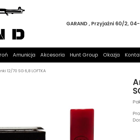
GARAND , Przyjaźni 60/2, 0
roń
Amunicja
Akcesoria
Hunt Group
Okazja
Konta
nki 12/70 SG 6,8 LOFTKA
A
S
Pa
Pr
Do