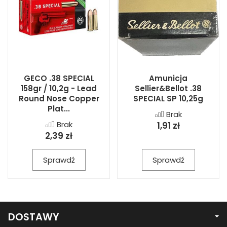
GECO .38 SPECIAL
Amunicja
158gr / 10,2g - Lead
Sellier&Bellot .38
Round Nose Copper
SPECIAL SP 10,25g
Plat...
Brak
Brak
1,91 zł
2,39 zł
Sprawdź
Sprawdź
DOSTAWY