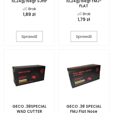
10,24g/158gr SJHP
10,24g/158gr FMJ-
FLAT
Brak
Brak
1,89 zł
1,79 zł
Sprawdź
Sprawdź
GECO .38SPECIAL
GECO .38 SPECIAL
WAD CUTTER
FMJ Flat Nose