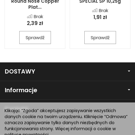
Round Nose Copper
SPECIAL SP 10,25g
Plat...
Brak
Brak
1,91 zł
2,39 zł
Sprawdź
Sprawdź
DOSTAWY
Informacje
Kontakt
Klikając “Zgoda” akceptujesz zapisywanie wszystkich
danych cookie na twoim urządzeniu. Kliknięcie “Odmowa”
oznacza zapisywanie tylko danych niezbędnych do
funkcjonowania strony. Więcej informacji o cookie w
polityce prywatności
.