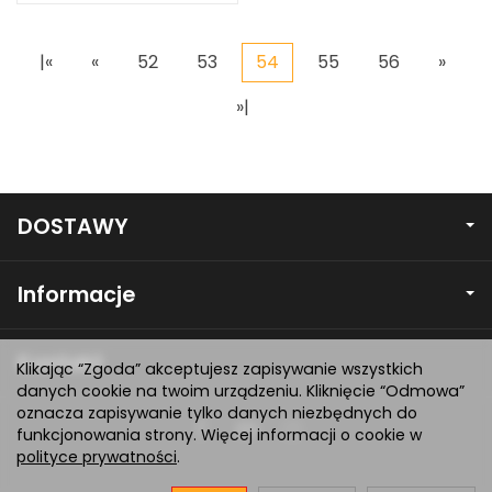
|«
«
52
53
54
55
56
»
»|
DOSTAWY
Informacje
Kontakt
Klikając “Zgoda” akceptujesz zapisywanie wszystkich
danych cookie na twoim urządzeniu. Kliknięcie “Odmowa”
oznacza zapisywanie tylko danych niezbędnych do
funkcjonowania strony. Więcej informacji o cookie w
polityce prywatności
.