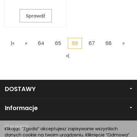
Sprawdź
|«
«
64
65
66
67
68
»
»|
DOSTAWY
Informacje
Kontakt
Klikając “Zgoda” akceptujesz zapisywanie wszystkich
danych cookie na twoim urządzeniu. Kliknięcie “Odmowa”