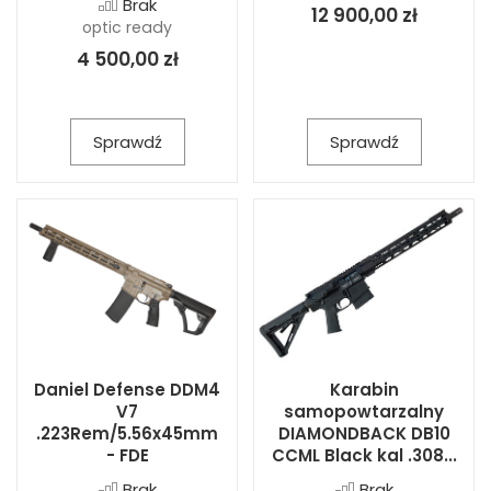
Brak
12 900,00 zł
optic ready
4 500,00 zł
Sprawdź
Sprawdź
Daniel Defense DDM4
Karabin
V7
samopowtarzalny
.223Rem/5.56x45mm
DIAMONDBACK DB10
- FDE
CCML Black kal .308...
Brak
Brak